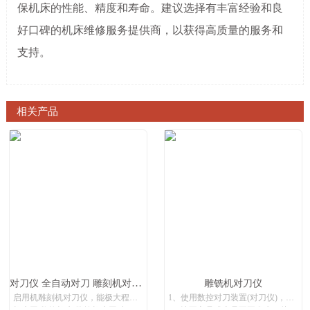
保机床的性能、精度和寿命。建议选择有丰富经验和良
好口碑的机床维修服务提供商，以获得高质量的服务和
支持。
相关产品
对刀仪 全自动对刀 雕刻机对刀器 断刀检测 对刀直径40
雕铣机对刀仪
启用机雕刻机对刀仪，能极大程度的差少因人为操作对刀校刀不准确、刀具破裂、折损、磨损未能及时发现所产生的不良品或废品
1、使用数控对刀装置(对刀仪)，能极大程度的减少因人为操作对刀校刀不准确、刀具破裂、折损、磨损未能及时发现所产生的不良品或废品.
机床网,数控机床,数控机床网,中国数控机床网,机床设备网,数控木工机床厂家
2、让不良品或废品不再发生，从而大大提生产效率实现机器自动化生产.