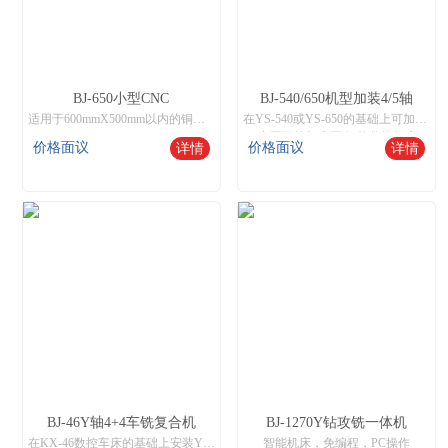
BJ-650小型CNC
BJ-540/650机型加装4/5轴
适用于600mmX500mm以内的铜、铁、铝、不锈钢工件加工，操作与市场通用加工中心兼容，支持钻孔、攻呀、铣削，雕刻等功能。
在YS-540或YS-650的基础上可加装4轴旋转台式或5轴旋转台实现一次装夹完成多面立体加工的功能，广泛应用于多个面需要钻孔和攻牙或立体雕刻的模具制作等功能。
中国数控机床网,智能数控机床
价格面议
价格面议
详情
详情
BJ-46Y轴4+4车铣复合机
BJ-1270Y钻攻铣一体机
在KX-46数控车床的基础上安装Y轴4+4动力头和8工位伺服刀塔,实现8刀端4+侧4的车铣复合功能
智能机床，免编程，PC操作