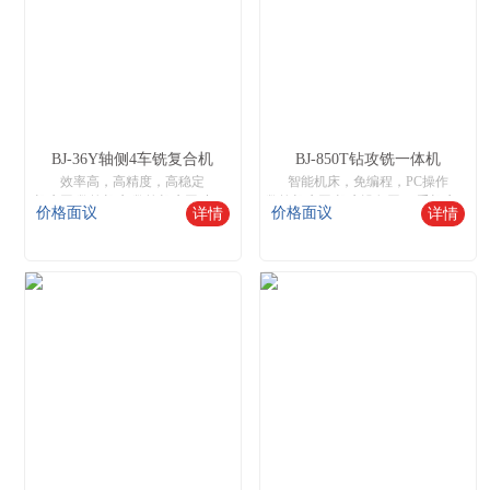
BJ-36Y轴侧4车铣复合机
BJ-850T钻攻铣一体机
效率高，高精度，高稳定
智能机床，免编程，PC操作
机床网,数控机床,数控机床网,中国数控机床网,机床设备网,智能数控机床,二手机床网,数控木工机床厂家
数控机床网,机床设备网,二手机床网,数控木工机床厂家
价格面议
价格面议
详情
详情