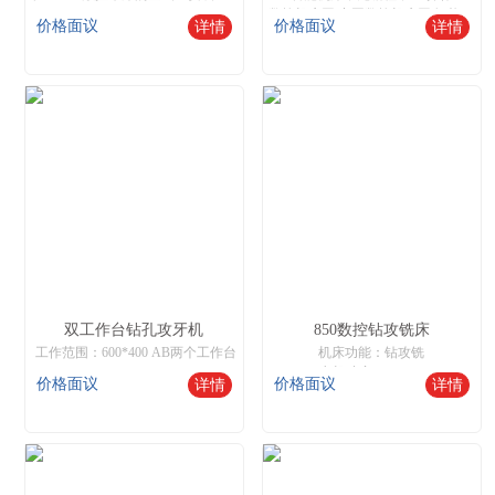
数控机床网,中国数控机床网,智能数控机床
价格面议
价格面议
详情
详情
双工作台钻孔攻牙机
850数控钻攻铣床
工作范围：600*400 AB两个工作台
机床功能：钻攻铣
电机功率：6.8KW
价格面议
价格面议
详情
详情
主轴钻速：0~5000r/min
有效行程：600*500*400
进给速度：任意可调
机床网,数控机床,数控机床网,智能数控机床
钻孔范围：1-16MM
攻牙范围：M2-M8
核心优势：无需编程，自动寻边，对刀
操作非常简单，只需要普通工人就可以