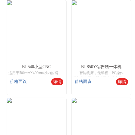
BJ-540小型CNC
BJ-850Y钻攻铣一体机
适用于500mmX400mm以内的铜、铁、铝、不锈钢工件进行8工位加工，操作与市场通用加工中心兼容，支持钻孔、攻牙、铣削，雕刻等功能。
智能机床，免编程，PC操作
数控机床网,机器人网,数控木工机床厂家
价格面议
价格面议
详情
详情