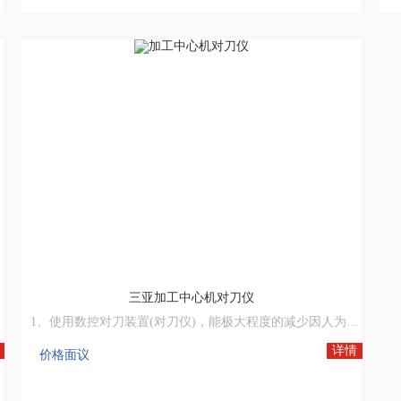
输出电流：15mA MAX
机
消耗电流：5mAMAX
电缆长：1M
机床网,数控机床,数控机床网,中国数控机床网,机床设备网,数控木工机床厂家
三亚加工中心机对刀仪
品或废品.
1、使用数控对刀装置(对刀仪)，能极大程度的减少因人为操作对刀校刀不准确、刀具破裂、折损、磨损未能及时发现所产生的不良品或废品.
2、让不良品或废品不再发生，从而大大提生产效率实现机器自动化生产.
详情
价格面议
3、不再因各种人为操作所产生不良品或废品提高加工成本而烦恼。
机床网,数控机床,数控机床网,中国数控机床网,机床设备网,数控木工机床厂家