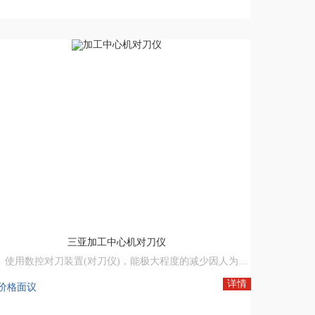
行 程： 8
产品高度： 100
床网,数控机床,数控机床网,中国数控机床网,机床设备网,数控木工机床厂家
三亚加工中心机对刀仪
1、使用数控对刀装置(对刀仪)，能极大程度的减少因人为操作对刀校刀不准确、刀具破裂、折损、磨损未能及时发现所产生的不良品或废品.
、让不良品或废品不再发生，从而大大提生产效率实现机器自动化生产.
详情
价格面议
、不再因各种人为操作所产生不良品或废品提高加工成本而烦恼。