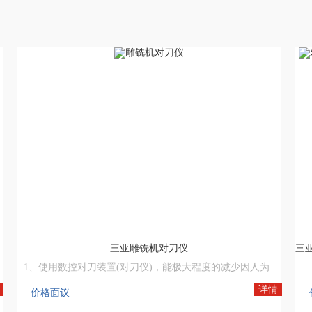
三亚雕铣机对刀仪
仪，能极大程度的差少因人为操作对刀校刀不准确、刀具破裂、折损、磨损未能及时发现所产生的不良品或废品
1、使用数控对刀装置(对刀仪)，能极大程度的减少因人为操作对刀校刀不准确、刀具破裂、折损、磨损未能及时发现所产生的不良品或废品.
2、让不良品或废品不再发生，从而大大提生产效率实现机器自动化生产.
详情
价格面议
3、不再因各种人为操作所产生不良品或废品提高加工成本而烦恼。