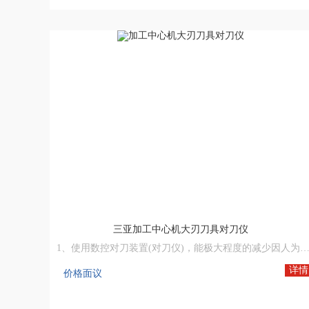
机床网,数控机床,数控机床网,中国数控机床网,机床设备网,数控木工机床厂家
三亚加工中心机大刃刀具对刀仪
1、使用数控对刀装置(对刀仪)，能极大程度的减少因人为操作对刀校刀不准确、刀具破裂、折损、磨损未能及时发现所产生的不良
2、让不良品或废品不再发生，从而大大提生产效率实现机器自动化生产.
详情
价格面议
3、不再因各种人为操作所产生不良品或废品提高加工成本而烦恼。
机床网,数控机床,数控机床网,中国数控机床网,机床设备网,数控木工机床厂家