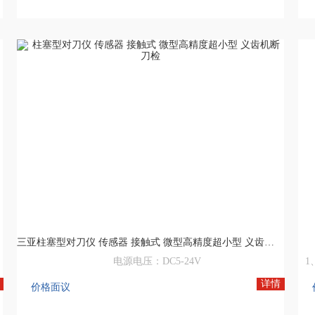
机床网,数控机床,数控机床网,中国数控机床网,机床设备网,数控木工机床厂家
机
三亚柱塞型对刀仪 传感器 接触式 微型高精度超小型 义齿机断刀检
电源电压：DC5-24V
输出方式：NPN常开（NO）（接近时ON）
2
详情
价格面议
NPN常闭 (NC）（接近时OF）（型号尾部B）
3