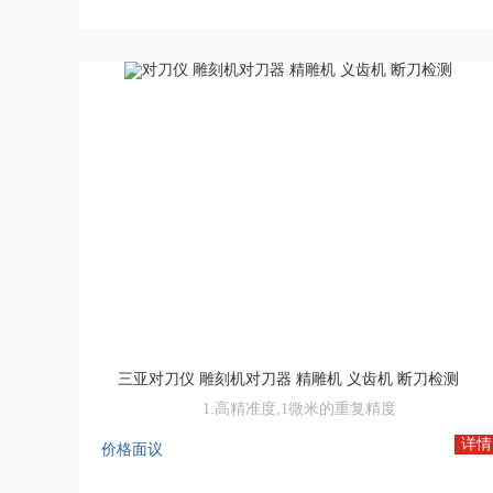
三亚对刀仪 雕刻机对刀器 精雕机 义齿机 断刀检测
1.高精准度,1微米的重复精度
详情
价格面议
2.适用系统-FANUC(发那科),SIEMENS(西门子),MITSUBISHIELECTRIC(三菱系统),SYNTEC(新代科技),LNC(宝元数控),FAGOR(法格),GSK(广州数控),HEIDENHAIN(海德汉),KND(凯恩帝数控),WEIHONG(维宏系统),BROTHER(兄弟机床)等。