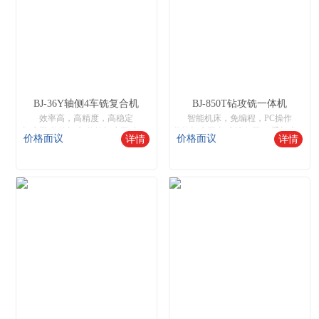
BJ-36Y轴侧4车铣复合机
BJ-850T钻攻铣一体机
效率高，高精度，高稳定
智能机床，免编程，PC操作
机床网,数控机床,数控机床网,中国数控机床网,机床设备网,智能数控机床,二手机床网,数控木工机床厂家
数控机床网,机床设备网,二手机床网,数控木工机床厂家
价格面议
价格面议
详情
详情