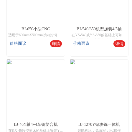
BJ-650小型CNC
BJ-540/650机型加装4/5轴
适用于600mmX500mm以内的铜、铁、铝、不锈钢工件加工，操作与市场通用加工中心兼容，支持钻孔、攻呀、铣削，雕刻等功能。
在YS-540或YS-650的基础上可加装4轴旋转台式或5轴旋转台实现一次装夹完成多面立体加工的功能，广泛应用于多个面需要钻孔和攻牙或立体雕刻的模具制作等功能。
中国数控机床网,智能数控机床
价格面议
价格面议
详情
详情
BJ-46Y轴4+4车铣复合机
BJ-1270Y钻攻铣一体机
在KX-46数控车床的基础上安装Y轴4+4动力头和8工位伺服刀塔,实现8刀端4+侧4的车铣复合功能
智能机床，免编程，PC操作