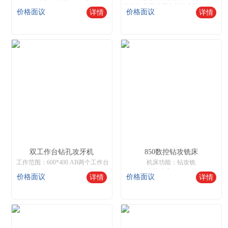
数控机床网,中国数控机床网,智能数控机床
价格面议
价格面议
详情
详情
双工作台钻孔攻牙机
850数控钻攻铣床
工作范围：600*400 AB两个工作台
机床功能：钻攻铣
电机功率：6.8KW
价格面议
价格面议
详情
详情
主轴钻速：0~5000r/min
有效行程：600*500*400
进给速度：任意可调
机床网,数控机床,数控机床网,智能数控机床
钻孔范围：1-16MM
攻牙范围：M2-M8
核心优势：无需编程，自动寻边，对刀
操作非常简单，只需要普通工人就可以