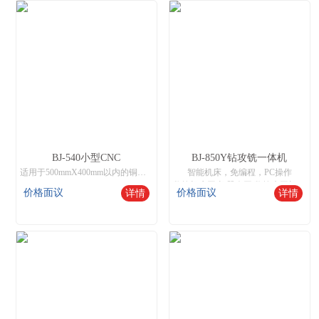
BJ-540小型CNC
BJ-850Y钻攻铣一体机
适用于500mmX400mm以内的铜、铁、铝、不锈钢工件进行8工位加工，操作与市场通用加工中心兼容，支持钻孔、攻牙、铣削，雕刻等功能。
智能机床，免编程，PC操作
数控机床网,机器人网,数控木工机床厂家
价格面议
价格面议
详情
详情