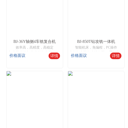
BJ-36Y轴侧4车铣复合机
BJ-850T钻攻铣一体机
效率高，高精度，高稳定
智能机床，免编程，PC操作
机床网,数控机床,数控机床网,中国数控机床网,机床设备网,智能数控机床,二手机床网,数控木工机床厂家
数控机床网,机床设备网,二手机床网,数控木工机床厂家
价格面议
价格面议
详情
详情