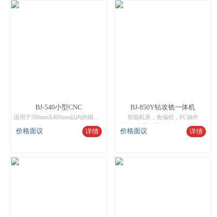
BJ-540小型CNC
BJ-850Y钻攻铣一体机
适用于500mmX400mm以内的铜、铁、铝、不锈钢工件进行8工位加工，操作与市场通用加工中心兼容，支持钻孔、攻牙、铣削，雕刻等功能。
智能机床，免编程，PC操作
数控机床网,机器人网,数控木工机床厂家
价格面议
价格面议
详情
详情