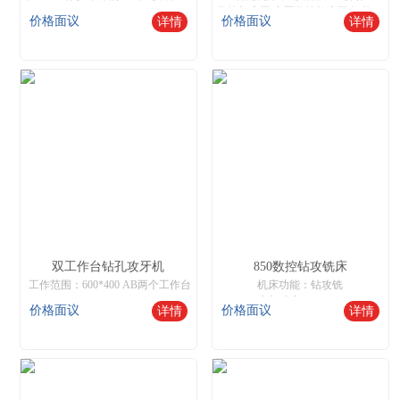
数控机床网,中国数控机床网,智能数控机床
价格面议
价格面议
详情
详情
双工作台钻孔攻牙机
850数控钻攻铣床
工作范围：600*400 AB两个工作台
机床功能：钻攻铣
电机功率：6.8KW
价格面议
价格面议
详情
详情
主轴钻速：0~5000r/min
有效行程：600*500*400
进给速度：任意可调
机床网,数控机床,数控机床网,智能数控机床
钻孔范围：1-16MM
攻牙范围：M2-M8
核心优势：无需编程，自动寻边，对刀
操作非常简单，只需要普通工人就可以