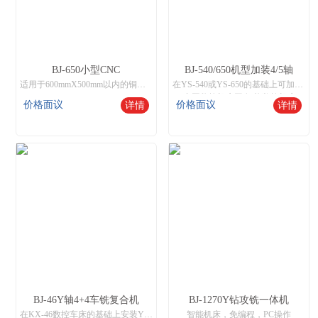
BJ-650小型CNC
BJ-540/650机型加装4/5轴
适用于600mmX500mm以内的铜、铁、铝、不锈钢工件加工，操作与市场通用加工中心兼容，支持钻孔、攻呀、铣削，雕刻等功能。
在YS-540或YS-650的基础上可加装4轴旋转台式或5轴旋转台实现一次装夹完成多面立体加工的功能，广泛应用于多个面需要钻孔和攻牙或立体雕刻的模具制作等功能。
中国数控机床网,智能数控机床
价格面议
价格面议
详情
详情
BJ-46Y轴4+4车铣复合机
BJ-1270Y钻攻铣一体机
在KX-46数控车床的基础上安装Y轴4+4动力头和8工位伺服刀塔,实现8刀端4+侧4的车铣复合功能
智能机床，免编程，PC操作