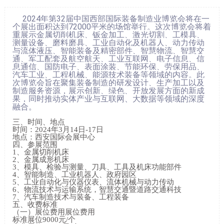
2024年第32届中国西部国际装备制造业博览会将在一
个展出面积达到72000平米的场馆举行。这次博览会将着
重展示金属切削机床、钣金加工、激光切割、工模具、
测量设备、磨料磨具、工业自动化及机器人、动力传动
与流体液压、智能装备及精密部件、智慧物流、智慧交
通、军工配套及航空航天、工业互联网、电子信息、信
息通信、国防电子、表面涂装、节能环保、劳保用品、
汽车工业、工程机械、能源技术装备等领域的内容。此
次博览会旨在聚集装备制造的研发设计、生产加工以及
制造服务资源，展示创新、绿色、开放发展方面的新成
果，同时推动实体产业与互联网、大数据等领域的深度
融合。
三、时间、地点
时间：2024年3月14日-17日
地点：西安国际会展中心
四、参展范围
1、金属切削机床
2、金属成形机床
3、模具、检验与测量、刀具、工具及机床功能部件
4、智能制造、工业机器人、政府园区
5、工业自动化与仪器仪表、流体机械与动力传动
6、物流技术与运输系统，智慧交通暨道路交通科技
7、汽车制造技术与装备、工程装备
五、收费标准
（一）展位费用展位费用
标准展位9000元/个