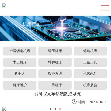
机床产品
PRODUCTS
金属切削机床
锻压机床
铸造机床
木工机床
特种机床
工量刃具
机器人
数控系统
机床配件
机床维护
二手机床
机床展会
台湾宝元车钻铣数控系统

2023/10/11
时间：
●
●
●