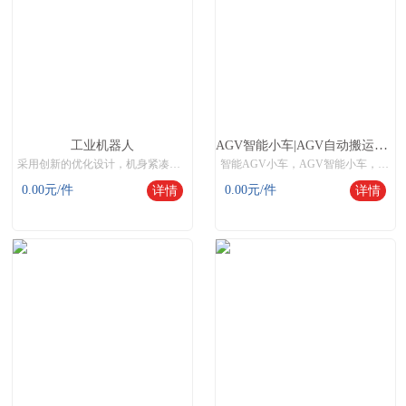
AGV智能小车|AGV自动搬运机器人|自动导引运输车(AGV小车)+智能货架
工业机器人
采用创新的优化设计，机身紧凑轻巧，加速度达到同类高，结合其超快的运行速度，所获周期时间与行业标准相比最短可缩减25%。操作中，机器人在避绕障碍物和跟踪路径时，可始终保持高加速度，从而提高产能与效率。中国数控机床网,机器人网,shuokongjichuang
智能AGV小车，AGV智能小车，智能小车AGV，智能AGV小车价格，AGV搬运，智能数控机床,机器人网,数控木工机床厂家,shuokongjichuang
0.00
元/件
0.00
元/件
详情
详情